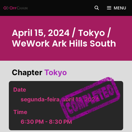
Pular
MENU
para
o
conteúdo
April 15, 2024 / Tokyo /
WeWork Ark Hills South
Chapter
Tokyo
Date
segunda-feira, abril 15, 2024
Time
6:30 PM - 8:30 PM