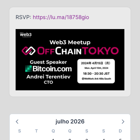
RSVP:
https://lu.ma/18758gio
julho 2026
S
T
Q
Q
S
S
D