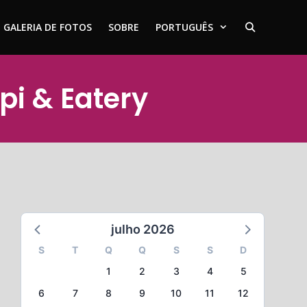
GALERIA DE FOTOS
SOBRE
PORTUGUÊS
pi & Eatery
julho 2026
S
T
Q
Q
S
S
D
1
2
3
4
5
6
7
8
9
10
11
12