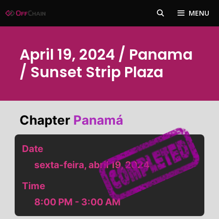
Pular
MENU
para
o
conteúdo
April 19, 2024 / Panama
/ Sunset Strip Plaza
Chapter
Panamá
Date
sexta-feira, abril 19, 2024
Time
8:00 PM - 3:00 AM