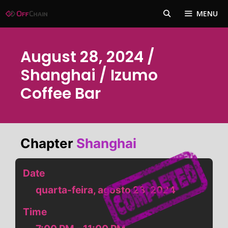
Pular
MENU
para
o
conteúdo
August 28, 2024 /
Shanghai / Izumo
Coffee Bar
Chapter
Shanghai
Date
quarta-feira, agosto 28, 2024
Time