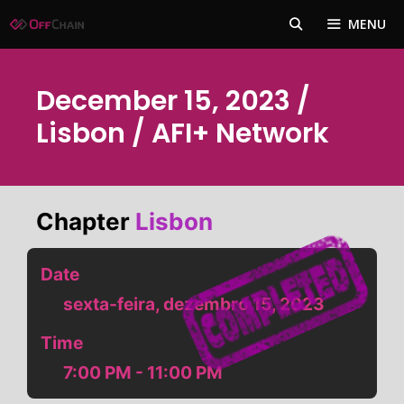
Pular
MENU
para
o
conteúdo
December 15, 2023 /
Lisbon / AFI+ Network
Chapter
Lisbon
Date
sexta-feira, dezembro 15, 2023
Time
7:00 PM - 11:00 PM