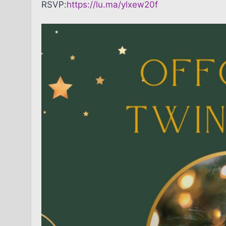
RSVP:
https://lu.ma/ylxew20f