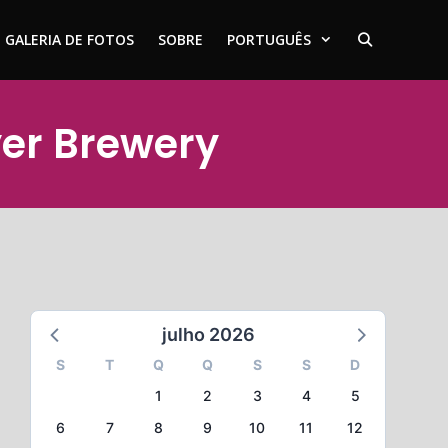
GALERIA DE FOTOS
SOBRE
PORTUGUÊS
yer Brewery
julho 2026
S
T
Q
Q
S
S
D
1
2
3
4
5
6
7
8
9
10
11
12