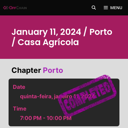
Pular
MENU
para
o
conteúdo
January 11, 2024 / Porto
/ Casa Agrícola
Chapter
Porto
Date
quinta-feira, janeiro 11, 2024
Time
7:00 PM - 10:00 PM