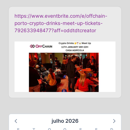
https://www.eventbrite.com/e/offchain-
porto-crypto-drinks-meet-up-tickets-
792633948477?aff=oddtdtcreator
julho 2026
S
T
Q
Q
S
S
D