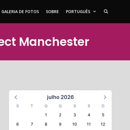
GALERIA DE FOTOS
SOBRE
PORTUGUÊS
ject Manchester
julho 2026
S
T
Q
Q
S
S
D
1
2
3
4
5
6
7
8
9
10
11
12