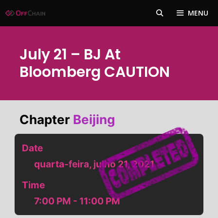
Pular
MENU
para
o
conteúdo
July 21 – BJ At
Bloomberg CAUTION
Chapter
Beijing
Date
quarta-feira, julho 21, 2021
Time
7:00 PM - 11:00 PM