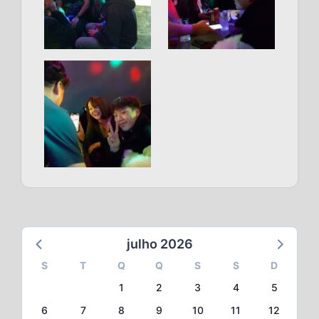
julho 2026
S
T
Q
Q
S
S
D
1
2
3
4
5
6
7
8
9
10
11
12