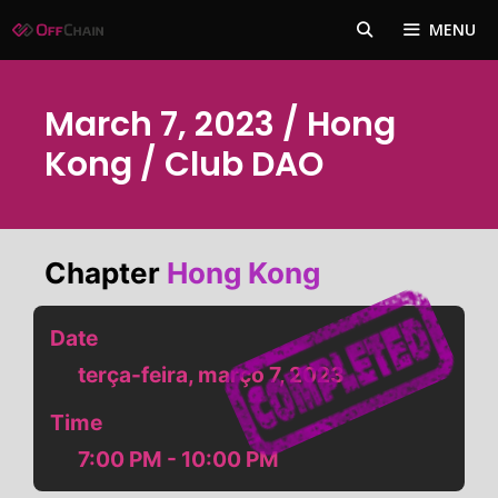
Pular
MENU
para
o
conteúdo
March 7, 2023 / Hong
Kong / Club DAO
Chapter
Hong Kong
Date
terça-feira, março 7, 2023
Time
7:00 PM - 10:00 PM