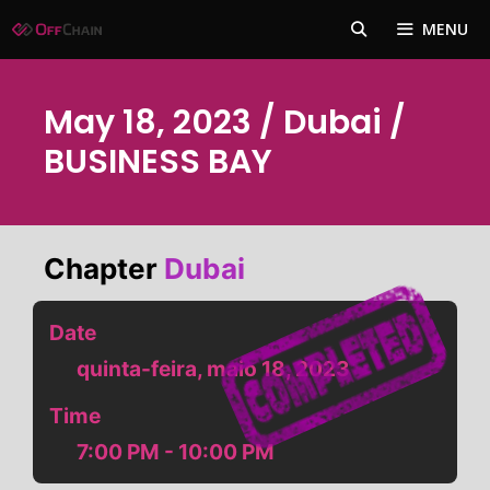
Pular
MENU
para
o
conteúdo
May 18, 2023 / Dubai /
BUSINESS BAY
Chapter
Dubai
Date
quinta-feira, maio 18, 2023
Time
7:00 PM - 10:00 PM