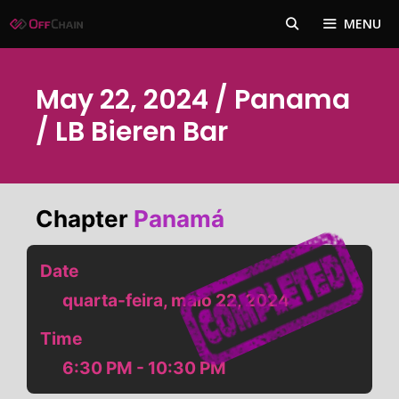
Pular
MENU
para
o
conteúdo
May 22, 2024 / Panama
/ LB Bieren Bar
Chapter
Panamá
Date
quarta-feira, maio 22, 2024
Time
6:30 PM - 10:30 PM