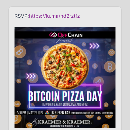
RSVP:
https://lu.ma/nd2rztfz