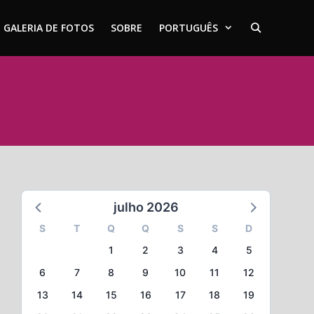
GALERIA DE FOTOS
SOBRE
PORTUGUÊS
julho 2026
S
T
Q
Q
S
S
D
1
2
3
4
5
6
7
8
9
10
11
12
13
14
15
16
17
18
19