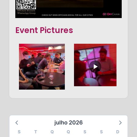
Event Pictures
julho 2026
S
T
Q
Q
S
S
D