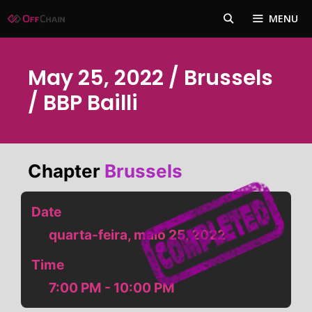
Pular
MENU
para
o
conteúdo
May 25, 2022 / Brussels
/ BBP Bailli
Chapter
Brussels
Date
quarta-feira, maio 25, 2022
Time
7:00 PM - 10:00 PM