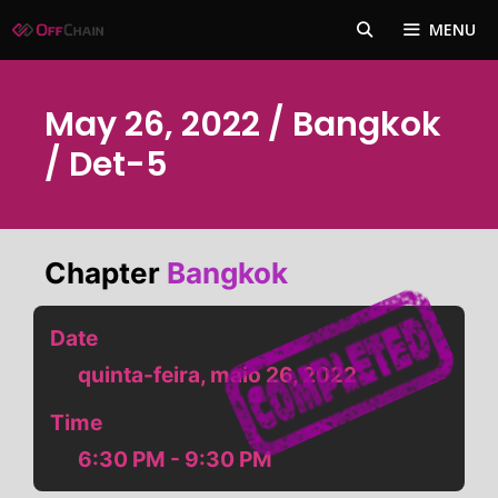
Pular
MENU
para
o
conteúdo
May 26, 2022 / Bangkok
/ Det-5
Chapter
Bangkok
Date
quinta-feira, maio 26, 2022
Time
6:30 PM - 9:30 PM