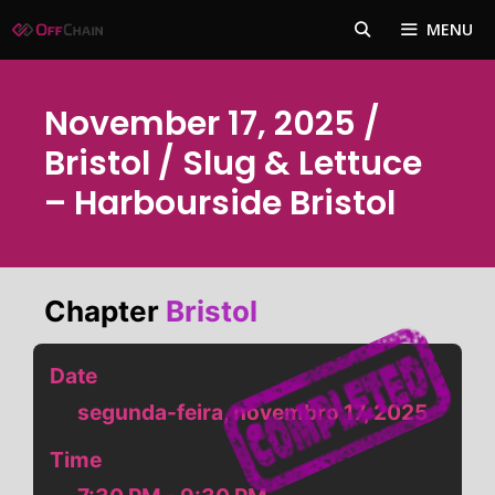
Pular
MENU
para
o
conteúdo
November 17, 2025 /
Bristol / Slug & Lettuce
– Harbourside Bristol
Chapter
Bristol
Date
segunda-feira, novembro 17, 2025
Time