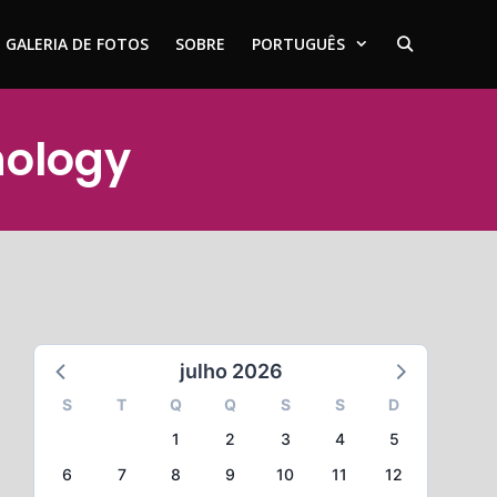
GALERIA DE FOTOS
SOBRE
PORTUGUÊS
hology
julho 2026
S
T
Q
Q
S
S
D
1
2
3
4
5
6
7
8
9
10
11
12