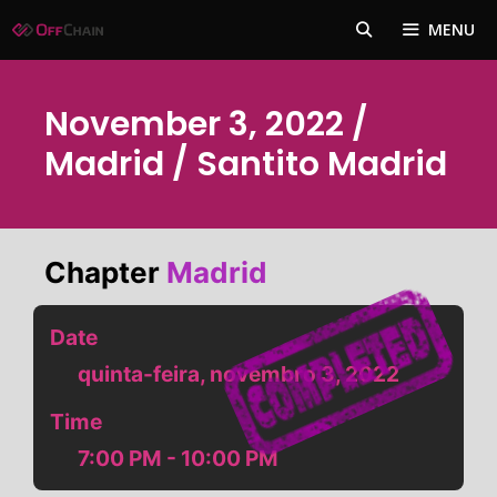
Pular
MENU
para
o
conteúdo
November 3, 2022 /
Madrid / Santito Madrid
Chapter
Madrid
Date
quinta-feira, novembro 3, 2022
Time
7:00 PM - 10:00 PM