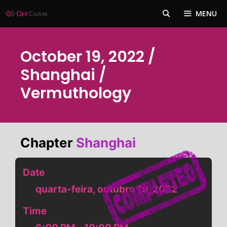
Pular
MENU
para
o
conteúdo
October 19, 2022 /
Shanghai /
Vermuthology
Chapter
Shanghai
Date
quarta-feira, outubro 19, 2022
Time