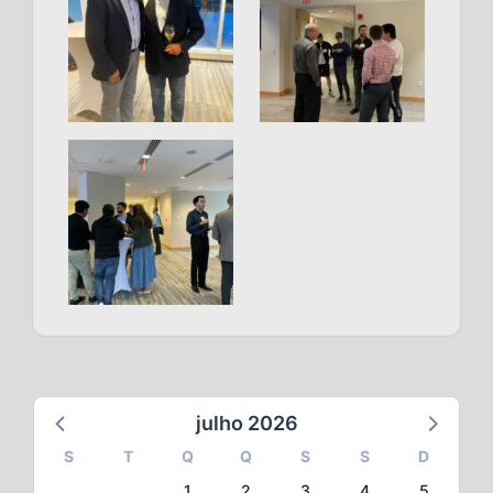
julho 2026
S
T
Q
Q
S
S
D
1
2
3
4
5