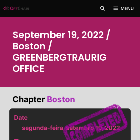
Pular
MENU
para
o
conteúdo
September 19, 2022 /
Boston /
GREENBERGTRAURIG
OFFICE
Chapter
Boston
Date
segunda-feira, setembro 19, 2022