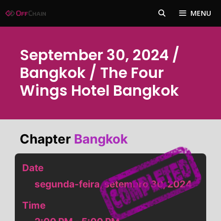
Pular
MENU
para
o
conteúdo
September 30, 2024 /
Bangkok / The Four
Wings Hotel Bangkok
Chapter
Bangkok
Date
segunda-feira, setembro 30, 2024
Time