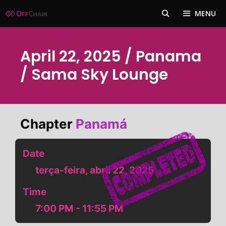
Pular
MENU
para
o
conteúdo
April 22, 2025 / Panama
/ Sama Sky Lounge
Chapter
Panamá
Date
terça-feira, abril 22, 2025
Time
7:00 PM - 11:55 PM