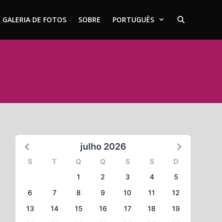
GALERIA DE FOTOS
SOBRE
PORTUGUÊS
julho 2026
S
T
Q
Q
S
S
D
1
2
3
4
5
6
7
8
9
10
11
12
13
14
15
16
17
18
19