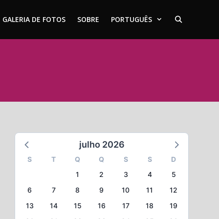
GALERIA DE FOTOS
SOBRE
PORTUGUÊS
julho 2026
S
T
Q
Q
S
S
D
1
2
3
4
5
6
7
8
9
10
11
12
13
14
15
16
17
18
19