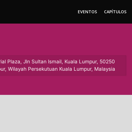
EVENTOS
CAPÍTULOS
ial Plaza, Jln Sultan Ismail, Kuala Lumpur, 50250
ur, Wilayah Persekutuan Kuala Lumpur, Malaysia