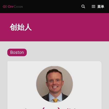
跳
菜单
至
内
容
创始人
Boston