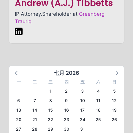
Andrew (A.J.) Tibbetts
IP Attorney.Shareholder at
Greenberg
Traurig
七月 2026
一
二
三
四
五
六
日
1
2
3
4
5
6
7
8
9
10
11
12
13
14
15
16
17
18
19
20
21
22
23
24
25
26
27
28
29
30
31