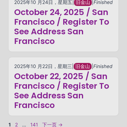
2025年10 月24日，星期五
|
旧金山
|
Finished
October 24, 2025 / San
Francisco / Register To
See Address San
Francisco
2025年10 月22日，星期三
|
旧金山
|
Finished
October 22, 2025 / San
Francisco / Register To
See Address San
Francisco
页
页
页
1
2
…
141
下一页
→