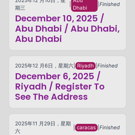
2025年12 月10日，星
Abu
|
|
Finished
期三
Dhabi
December 10, 2025 /
Abu Dhabi / Abu Dhabi,
Abu Dhabi
2025年12 月6日，星期六
|
Riyadh
|
Finished
December 6, 2025 /
Riyadh / Register To
See The Address
2025年11 月29日，星期
|
caracas
|
Finished
六