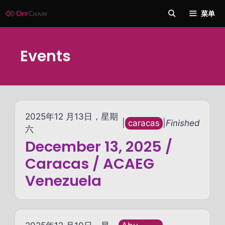
跳
菜单
至
内
容
Events
2025年12 月13日，星期
|
caracas
|
Finished
六
December 13, 2025 /
Caracas / ACAEG
Venezuela