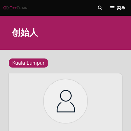
跳
菜单
至
内
容
创始人
Kuala Lumpur