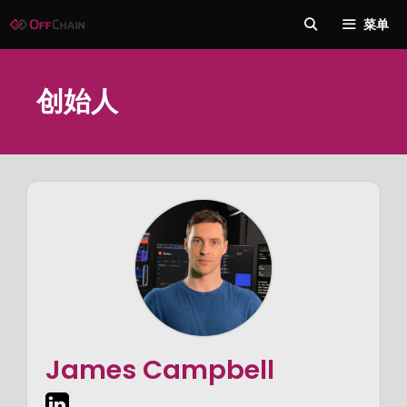
跳
菜单
至
内
容
创始人
James Campbell