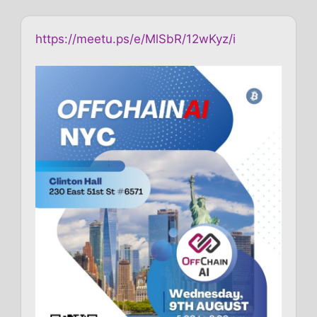
https://meetu.ps/e/MlSbR/12wKyz/i