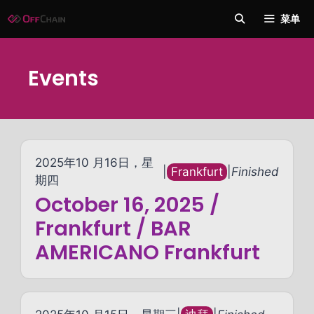
跳
菜单
至
内
容
Events
2025年10 月16日，星
|
Frankfurt
|
Finished
期四
October 16, 2025 /
Frankfurt / BAR
AMERICANO Frankfurt