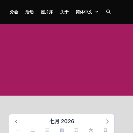
分会
活动
照片库
关于
简体中文
七月 2026
一
二
三
四
五
六
日