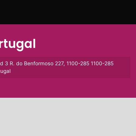
rtugal
and 3 R. do Benformoso 227, 1100-285 1100-285
tugal