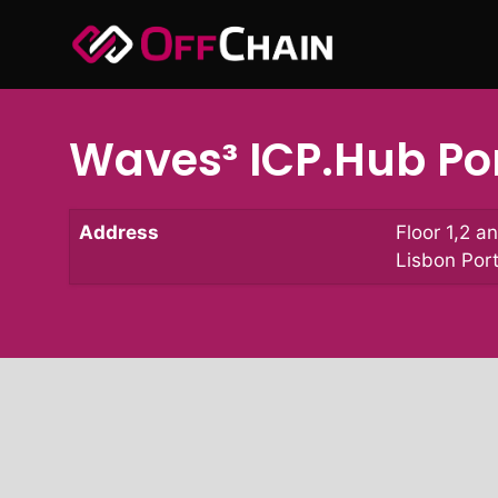
跳
至
内
容
Waves³ ICP.Hub Po
Address
Floor 1,2 
Lisbon Por