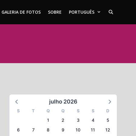
GALERIA DE FOTOS
SOBRE
PORTUGUÊS
julho 2026
S
T
Q
Q
S
S
D
1
2
3
4
5
6
7
8
9
10
11
12