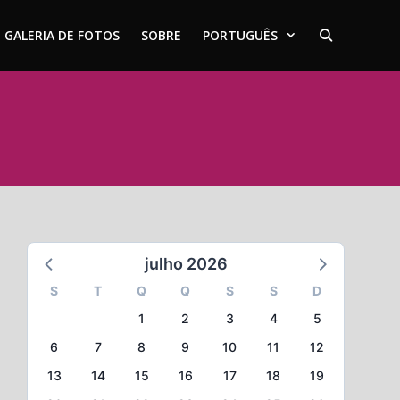
GALERIA DE FOTOS
SOBRE
PORTUGUÊS
julho 2026
S
T
Q
Q
S
S
D
1
2
3
4
5
6
7
8
9
10
11
12
13
14
15
16
17
18
19