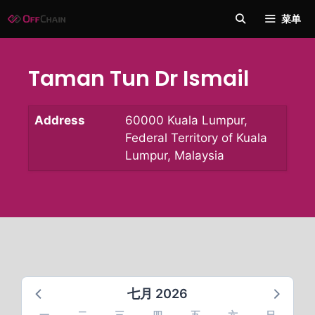
跳
菜单
至
内
容
Taman Tun Dr Ismail
Address
60000 Kuala Lumpur,
Federal Territory of Kuala
Lumpur, Malaysia
七月 2026
一
二
三
四
五
六
日